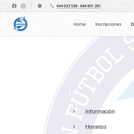
644 633 538 - 644 891 281
Home
Inscripciones
D
Información
Horarios